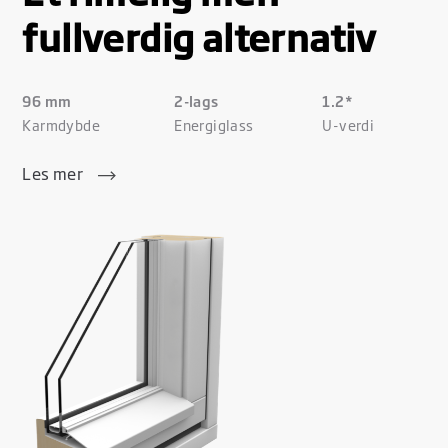
fullverdig alternativ
96 mm
2-lags
1.2*
Karmdybde
Energiglass
U-verdi
Les mer