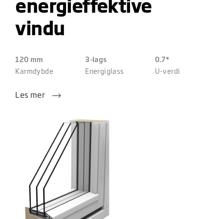
energieffektive
vindu
120 mm
3-lags
0.7*
Karmdybde
Energiglass
U-verdi
Les mer