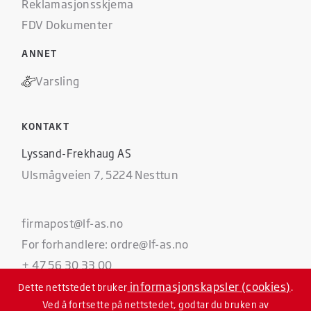
Reklamasjonsskjema
FDV Dokumenter
ANNET
Varsling
KONTAKT
Lyssand-Frekhaug AS
Ulsmågveien 7, 5224 Nesttun
firmapost@lf-as.no
For forhandlere: ordre@lf-as.no
+ 47 56 30 33 00
informasjonskapsler (cookies)
Dette nettstedet bruker
.
Ved å fortsette på nettstedet, godtar du bruken av